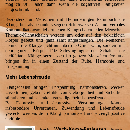
möglich ist - auch dann wenn die kognitiven Fähigkeiten
eingeschränkt sind.
Besonders für Menschen mit Behinderungen kann sich die
Klangarbeit als besonders segensreich erweisen. Als nonverbales
Kommunikationsmittel erreichen Klangschalen jeden Menschen.
Therapie-Klangschalen werden um oder auf den bekleideten
Körper gesetzt und ganz sanft angeschlagen. Die Menschen
nehmen die Klänge nicht nur über die Ohren wahr, sondern mit
dem ganzen Körper. Die Schwingungen der Schalen, die
vielfältigen Klänge setzen sich im ganzen Menschen fort und
bringen ihn in einen Zustand der Ruhe, Harmonie und
Entspannung.
Mehr Lebensfreude
Klangschalen bringen Entspannung, harmonisieren, wecken
Urvertrauen, geben Gefühle von Geborgenheit und Sicherheit,
stimulieren und schenken ganz allgemein Lebensfreude.
Bei Depression und depressiven Verstimmungen können
insbesondere Urvertrauen, Zuwendung und Lebensfreude
geweckt werden, denn Klang harmonisiert und erzeugt positive
Gefühle.
Wach-Koma-Patienten
Auch
können