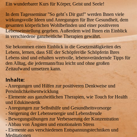
Ein wunderbarer Kurs für Körper, Geist und Seele!
In dem Tagesseminar ''So geht`s Dir gut!'' werden Ihnen viele
wirkungsvolle Ideen und Anregungen für Ihre Gesundheit, dem
gesamten körperlichen Wohlbefinden und einer positiveren
Lebenseinstellung gegeben. Außerdem wird Ihnen ein Einblick
in verschiedene ganzheitliche Therapien gewährt.
Sie bekommen einen Einblick in die Gesetzmäßigkeiten des
Lebens, lernen, dass SIE der Schöpfer/die Schöpferin Ihres
Lebens sind und erhalten wertvolle, lebensverändernde Tipps für
den Alltag, die jedermann/frau leicht und ohne großen
Zeitaufwand umsetzen kann.
Inhalte:
- Anregungen und Hilfen zur positiveren Denkweise und
Persönlichkeitsentwicklung
- Elemente aus ganzheitlichen Therapien, wie Touch for Health
und Edukinestetik
- Anregungen zur Selbsthilfe und Gesundheitsvorsorge
- Steigerung der Lebensenergie und Lebensfreude
- Bewegungsübungen zur Verbesserung der Konzentration
- Abbau von Ängsten und emotionalem Stress
- Elemente aus verschiedenen Entspannungstechniken und
Meditationen