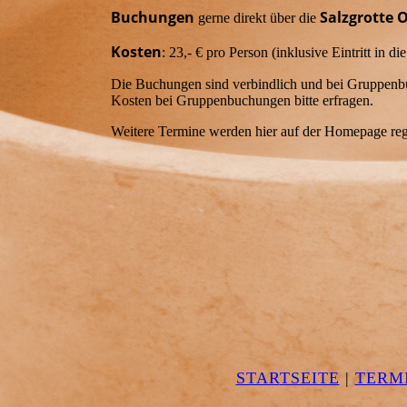
Buchungen
Salzgrotte 
gerne direkt über die
Kosten
: 23,- € pro Person (inklusive Eintritt in 
Die Buchungen sind verbindlich und bei Gruppenb
Kosten bei Gruppenbuchungen bitte erfragen.
Weitere Termine werden hier auf der Homepage rege
STAR
TSEITE
|
TERM