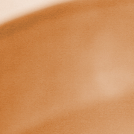
Grotteneu
GrotteOchtrup2